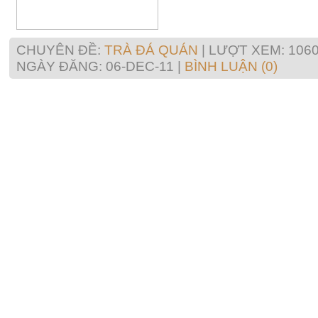
CHUYÊN ĐỀ:
TRÀ ĐÁ QUÁN
| LƯỢT XEM: 1060
NGÀY ĐĂNG:
06-DEC-11
|
BÌNH LUẬN (0)