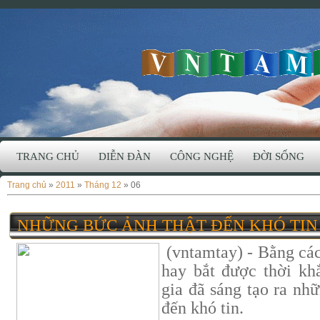
TRANG CHỦ
DIỄN ĐÀN
CÔNG NGHỆ
ĐỜI SỐNG
Trang chủ
»
2011
»
Tháng 12
»
06
NHỮNG BỨC ẢNH THẬT ĐẾN KHÓ TIN
(vntamtay) - Bằng các
hay bắt được thời khắ
gia đã sáng tạo ra nh
đến khó tin.