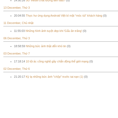
14:50:26
3G Viettel chất lượng đến đâu?
(0)
13 December, Thứ 3
20:04:55
Thực hư ứng dụng Android Việt bí mật “móc túi” khách hàng
(0)
11 December, Chủ nhật
11:55:03
Những hình ảnh tuyệt đẹp khi 'Gấu ăn trăng'
(0)
06 December, Thứ 3
18:58:59
Những bức ảnh thật đến khó tin
(0)
03 December, Thứ 7
17:18:14
10 tội ác công nghệ gây chấn động thế giới mạng
(0)
02 December, Thứ 6
21:20:17
Kỳ lạ những bức ảnh "chộp" trước tai nạn (1)
(0)