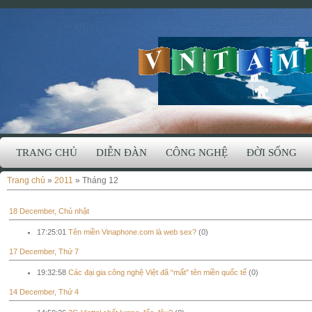
TRANG CHỦ
DIỄN ĐÀN
CÔNG NGHỆ
ĐỜI SỐNG
Trang chủ
»
2011
»
Tháng 12
18 December, Chủ nhật
17:25:01
Tên miền Vinaphone.com là web sex?
(0)
17 December, Thứ 7
19:32:58
Các đại gia công nghệ Việt đã “mất” tên miền quốc tế
(0)
14 December, Thứ 4