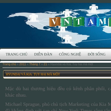
TRANG CHỦ
DIỄN ĐÀN
CÔNG NGHỆ
ĐỜI SỐNG
Trang chủ
»
2011
»
Tháng 7
»
21
» Hyundai và Kia: Tuy hai mà một
HYUNDAI VÀ KIA: TUY HAI MÀ MỘT
Mặc dù hai thương hiệu đều có kênh phân phối, cá
khác nhau.
Michael Sprague, phó chủ tịch Marketing của Kia 
đã khẳng định với tạp chí New York Times rằng tậ