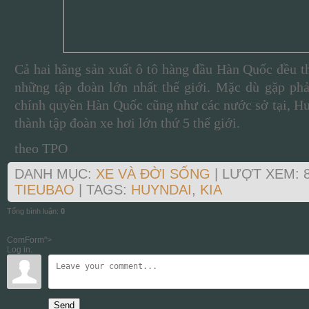
Cả hai hãng sản xuất ô tô hàng đầu Hàn Quốc đều t
những tập đoàn lớn nhất thế giới. Mặc dù gặp phả
chính quyền Hàn Quốc cũng như các nước sở tại, Huy
thành tập đoàn xe hơi lớn thứ 5 thế giới.
theo TPO
DANH MỤC
:
XE VÀ ĐỜI SỐNG
|
LƯỢT XEM
: 
TIEUBAO
|
TAGS
:
HUYNDAI
,
KIA
Tổng bình luận
:
0
ComForm">
Log in:
Send