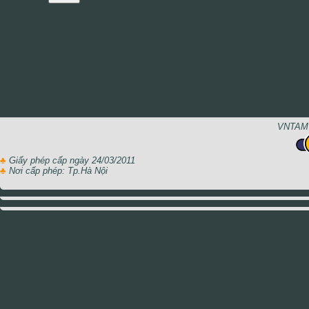
VNTAMT
♣
Giấy phép cấp ngày 24/03/2011
♣
Nơi cấp phép: Tp.Hà Nội