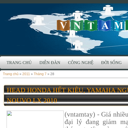
TRANG CHỦ
DIỄN ĐÀN
CÔNG NGHỆ
ĐỜI SỐNG
Trang chủ
»
2011
»
Tháng 7
»
28
HEAD HONDA HẾT KIÊU, YAMAHA N
NOUVO LX 2010
(vntamtay) - Giá nhiề
đại lý đang giảm mạ