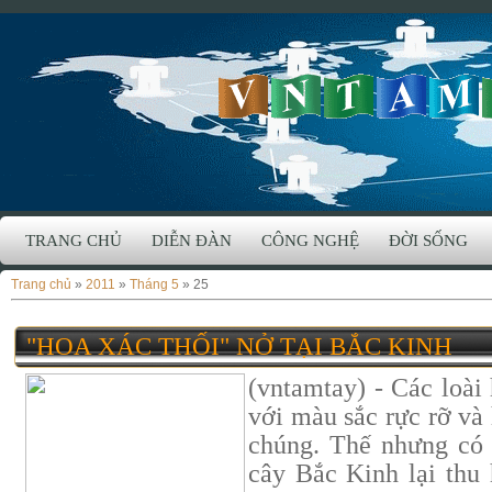
TRANG CHỦ
DIỄN ĐÀN
CÔNG NGHỆ
ĐỜI SỐNG
Trang chủ
»
2011
»
Tháng 5
»
25
"HOA XÁC THỐI" NỞ TẠI BẮC KINH
(vntamtay) - Các loài
với màu sắc rực rỡ và
chúng. Thế nhưng có
cây Bắc Kinh lại thu 