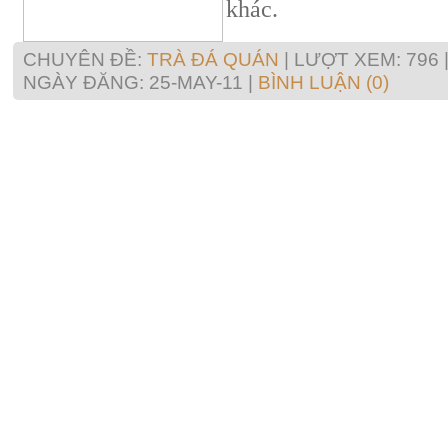
khác.
CHUYÊN ĐỀ:
TRÀ ĐÁ QUÁN
| LƯỢT XEM: 796 
NGÀY ĐĂNG:
25-MAY-11
|
BÌNH LUẬN (0)